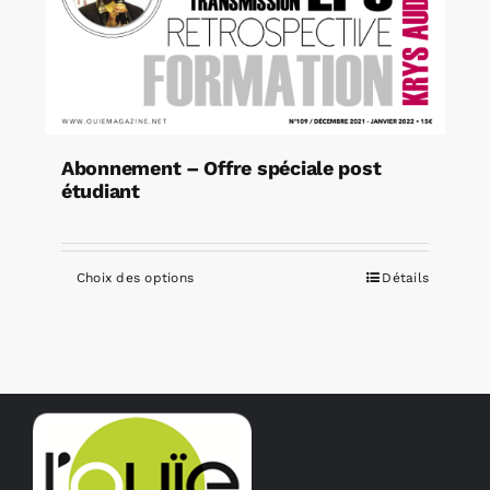
Abonnement – Offre spéciale post
étudiant
Choix des options
Détails
Ce
produit
a
plusieurs
variations.
Les
options
peuvent