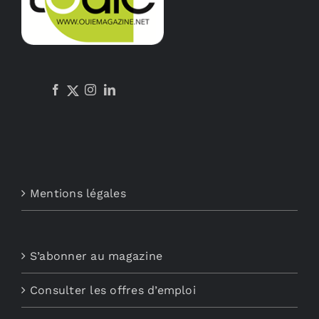
être
choisies
sur
la
page
du
produit
Mentions légales
S’abonner au magazine
Consulter les offres d’emploi