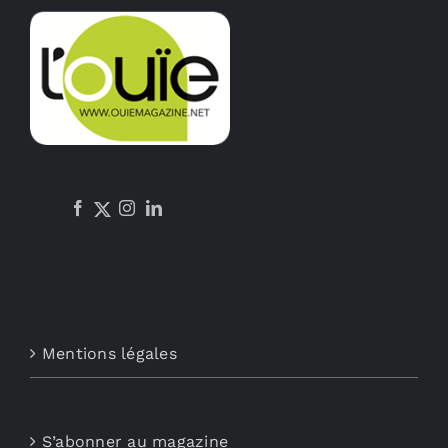
options
peuvent
être
choisies
sur
la
page
du
produit
Mentions légales
S’abonner au magazine