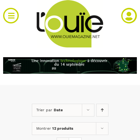
Passer
au
Toggle
contenu
Navigation
Actualités
Produits
RH et emploi
Vidéos
Trier par
Date
Agenda
Montrer
12 produits
Kiosque