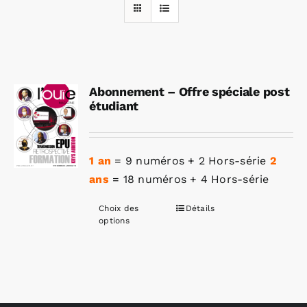
Rechercher:
Abonnement – Offre spéciale post
Annonces emploi
étudiant
1 an
= 9 numéros + 2 Hors-série
2
ans
= 18 numéros + 4 Hors-série
Choix des
Détails
Ce
options
produit
a
plusieurs
variations.
Les