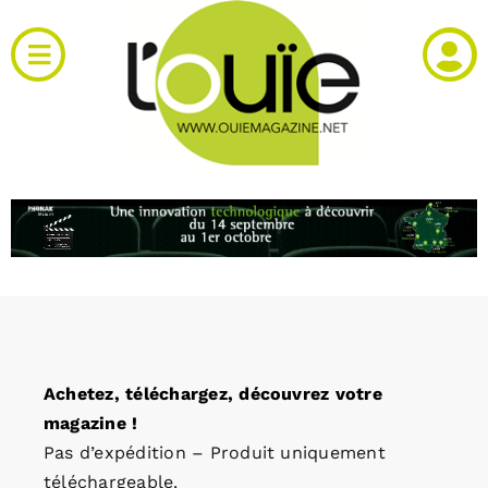
Passer
au
Toggle
contenu
Navigation
Actualités
Produits
RH et emploi
Vidéos
Achetez, téléchargez, découvrez votre
Agenda
magazine !
Pas d’expédition – Produit uniquement
Kiosque
téléchargeable.