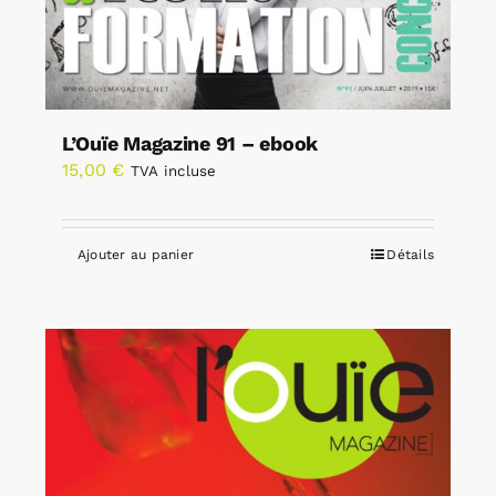
L’Ouïe Magazine 91 – ebook
15,00
€
TVA incluse
Ajouter au panier
Détails