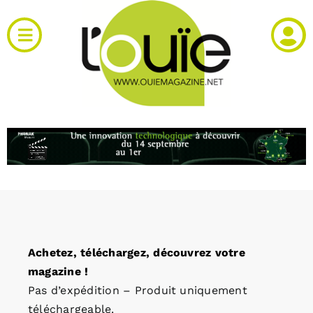
Passer
au
Toggle
contenu
Navigation
Actualités
Produits
RH et emploi
Vidéos
Achetez, téléchargez, découvrez votre
Agenda
magazine !
Pas d’expédition – Produit uniquement
Kiosque
téléchargeable.