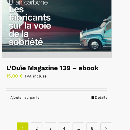
L’Ouïe Magazine 139 – ebook
15,00
€
TVA incluse
Ajouter au panier
Détails
1
2
3
4
…
6