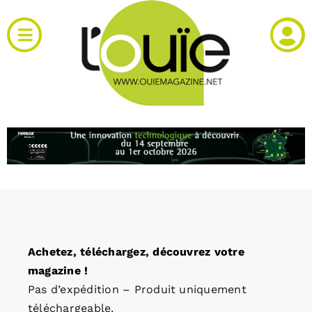
Passer
au
Toggle
contenu
Navigation
Actualités
Produits
RH et emploi
Vidéos
Achetez, téléchargez, découvrez votre
Agenda
magazine !
Pas d’expédition – Produit uniquement
Kiosque
téléchargeable.