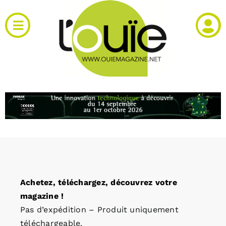
Passer
au
Toggle
contenu
Navigation
Actualités
Produits
RH et emploi
Vidéos
Achetez, téléchargez, découvrez votre
Agenda
magazine !
Pas d’expédition – Produit uniquement
Kiosque
téléchargeable.