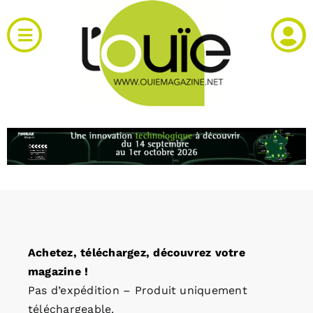
Passer
au
Toggle
contenu
Navigation
Actualités
Produits
RH et emploi
Vidéos
Achetez, téléchargez, découvrez votre
Agenda
magazine !
Pas d’expédition – Produit uniquement
Kiosque
téléchargeable.