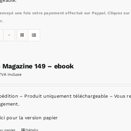
geable.
nvoyé une fois votre payement effectué sur Paypal. Cliquez sur c
r.
e Magazine 149 – ebook
TVA incluse
pédition – Produit uniquement téléchargeable – Vous re
rgement.
ici pour la version papier
au panier
Détails