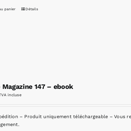
au panier
Détails
e Magazine 147 – ebook
TVA incluse
pédition – Produit uniquement téléchargeable – Vous re
rgement.