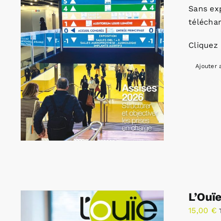
Sans ex
télécha
Cliquez 
Ajouter 
L’Ouï
15,00
€