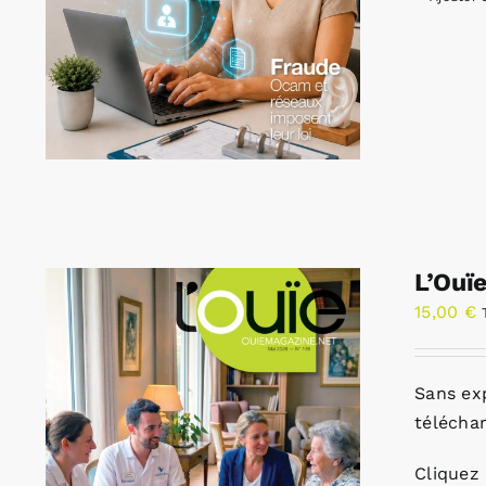
L’Ouï
15,00
€
Sans ex
télécha
Cliquez 