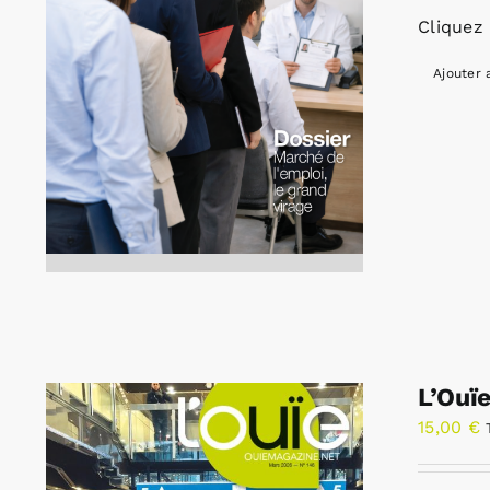
Cliquez 
Ajouter 
L’Ouï
15,00
€