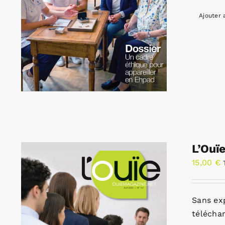
Ajouter 
L’Ouï
15,00
€
Sans ex
télécha