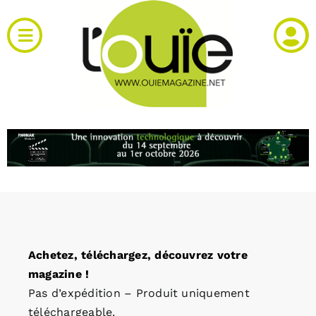
Passer
au
Toggle
contenu
Navigation
Actualités
Produits
RH et emploi
Vidéos
Achetez, téléchargez, découvrez votre
Agenda
magazine !
Pas d’expédition – Produit uniquement
Kiosque
téléchargeable.