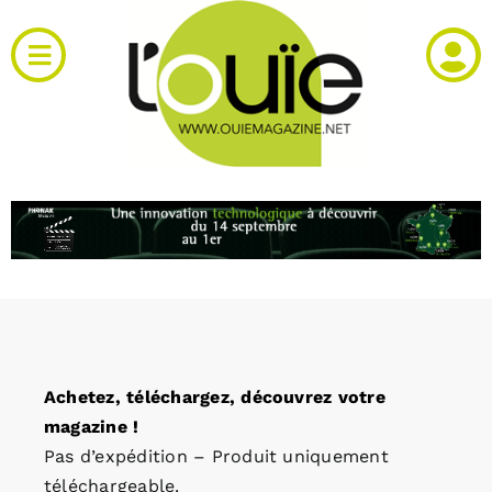
Passer
au
Toggle
contenu
Navigation
Actualités
Produits
RH et emploi
Vidéos
Achetez, téléchargez, découvrez votre
Agenda
magazine !
Pas d’expédition – Produit uniquement
Kiosque
téléchargeable.