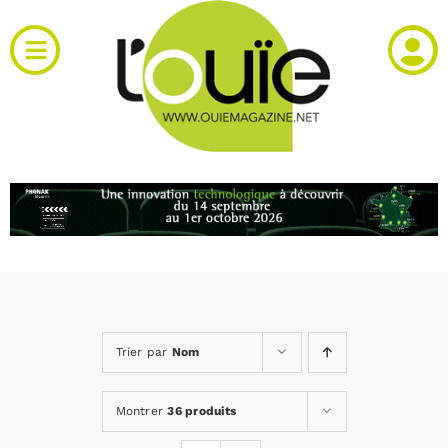
Passer
au
Toggle
contenu
Navigation
Actualités
Produits
RH et emploi
Vidéos
Trier par
Nom
Agenda
Montrer
36 produits
Kiosque