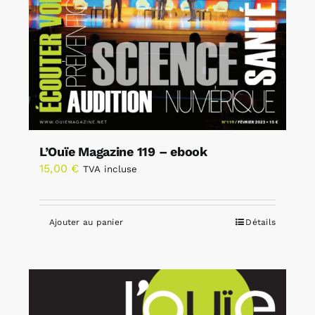
L’Ouïe Magazine 119 – ebook
15,00
€
TVA incluse
Ajouter au panier
Détails