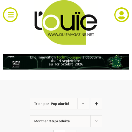
Passer
au
Toggle
contenu
Navigation
Actualités
Produits
RH et emploi
Vidéos
Trier par
Popularité
Agenda
Montrer
36 produits
Kiosque