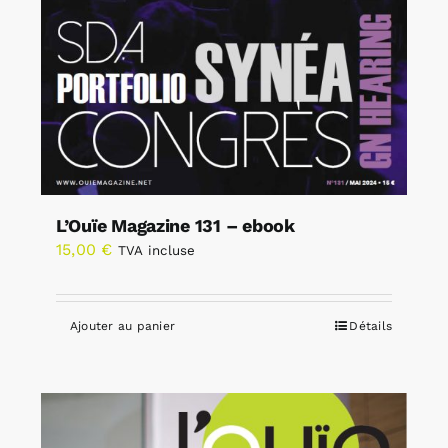
L’Ouïe Magazine 131 – ebook
15,00
€
TVA incluse
Ajouter au panier
Détails