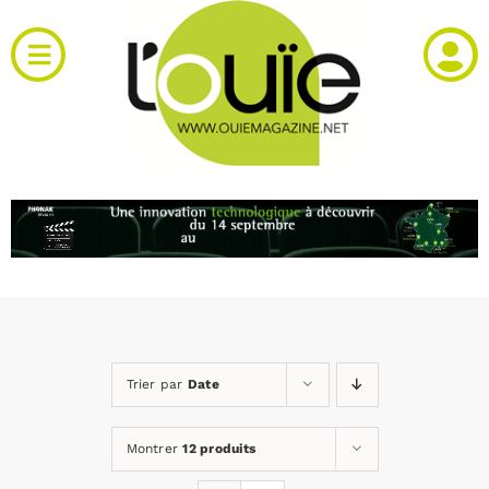
Passer
au
Toggle
contenu
Navigation
Actualités
Produits
RH et emploi
Vidéos
Trier par
Date
Agenda
Montrer
12 produits
Kiosque