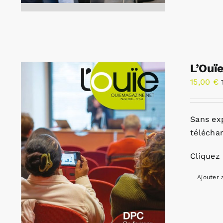
L’Ouï
15,00
€
Sans ex
télécha
Cliquez 
Ajouter 