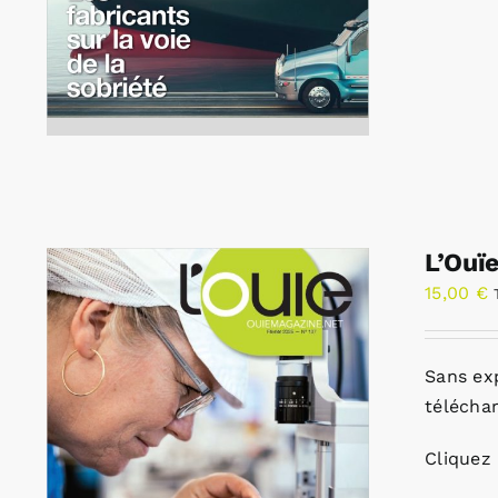
L’Ouï
15,00
€
Sans ex
télécha
Cliquez 