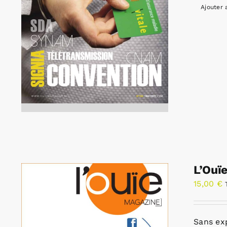
Ajouter 
L’Ouï
15,00
€
Sans ex