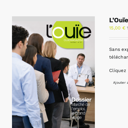
L’Ouï
15,00
€
Sans ex
télécha
Cliquez 
Ajouter 