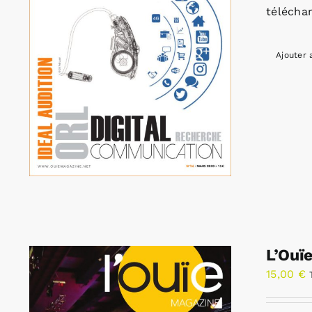
télécha
Ajouter 
L’Ouï
15,00
€