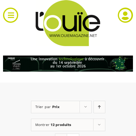
Passer
au
Toggle
contenu
Navigation
Actualités
Produits
RH et emploi
Vidéos
Trier par
Prix
Agenda
Montrer
12 produits
Kiosque