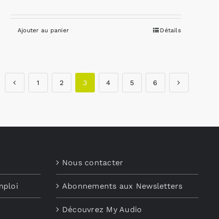
Ajouter au panier
Détails
1
2
3
4
5
6
Nous contacter
mploi
Abonnements aux Newsletters
Découvrez My Audio