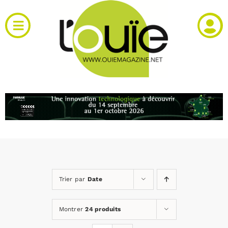
Passer
au
Toggle
contenu
Navigation
Actualités
Produits
RH et emploi
Vidéos
Trier par
Date
Agenda
Montrer
24 produits
Kiosque