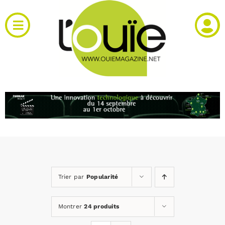
Passer
au
Toggle
contenu
Navigation
Actualités
Produits
RH et emploi
Vidéos
Trier par
Popularité
Agenda
Montrer
24 produits
Kiosque