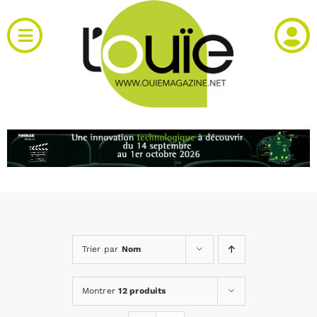
Passer
au
Toggle
contenu
Navigation
Actualités
Produits
RH et emploi
Vidéos
Trier par
Nom
Agenda
Montrer
12 produits
Kiosque