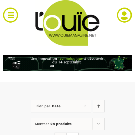
Passer
au
Toggle
contenu
Navigation
Actualités
Produits
RH et emploi
Vidéos
Trier par
Date
Agenda
Montrer
24 produits
Kiosque