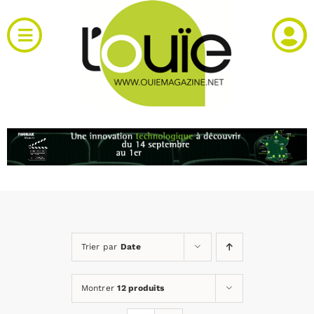
Passer
au
Toggle
contenu
Navigation
Actualités
Produits
RH et emploi
Vidéos
Trier par
Date
Agenda
Montrer
12 produits
Kiosque