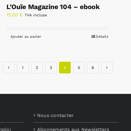
L’Ouïe Magazine 104 – ebook
15,00
€
TVA incluse
Ajouter au panier
Détails
1
2
3
4
5
6
Nous contacter
mploi
Abonnements aux Newsletters