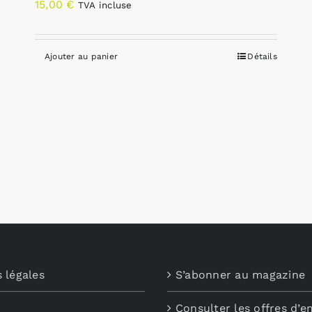
15,00
€
TVA incluse
Ajouter au panier
Détails
 légales
S’abonner au magazine
Consulter les offres d’e