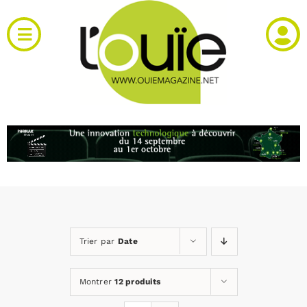
Passer
au
Toggle
contenu
Navigation
Actualités
Produits
RH et emploi
Vidéos
Trier par
Date
Agenda
Montrer
12 produits
Kiosque