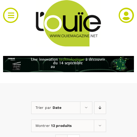
Passer
au
Toggle
contenu
Navigation
Actualités
Produits
RH et emploi
Vidéos
Trier par
Date
Agenda
Montrer
12 produits
Kiosque