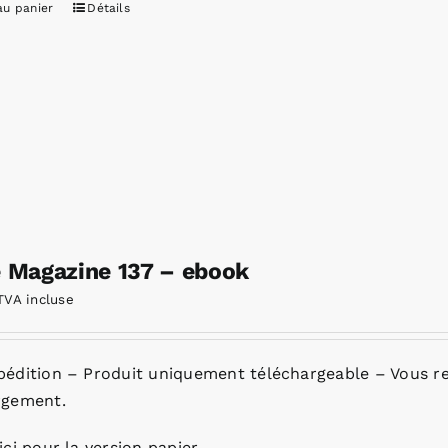
au panier
Détails
e Magazine 137 – ebook
TVA incluse
pédition – Produit uniquement téléchargeable – Vous re
rgement.
ici pour la version papier