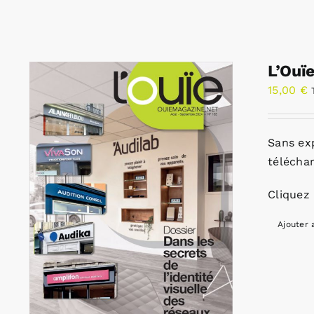
L’Ouï
15,00
€
Sans ex
télécha
Cliquez 
Ajouter 