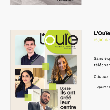
L’Ouï
15,00
€
Sans ex
télécha
Cliquez 
Ajouter 