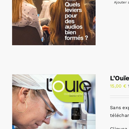
Ajouter 
L’Ouï
15,00
€
Sans ex
télécha
Cliquez 