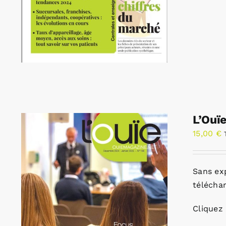
L’Ouï
15,00
€
Sans ex
télécha
Cliquez 