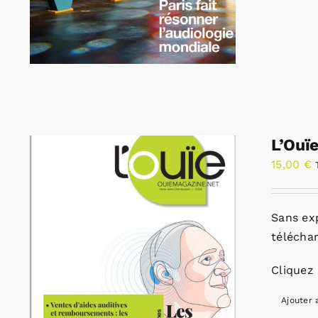
L’Ouï
15,00
€
Sans ex
télécha
Cliquez 
Ajouter 