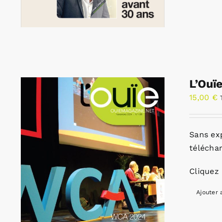
L’Ouï
15,00
€
Sans ex
télécha
Cliquez 
Ajouter 