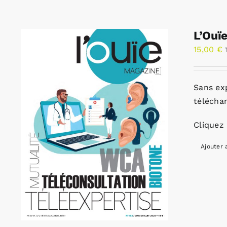
L’Ouï
15,00
€
Sans ex
télécha
Cliquez 
Ajouter 