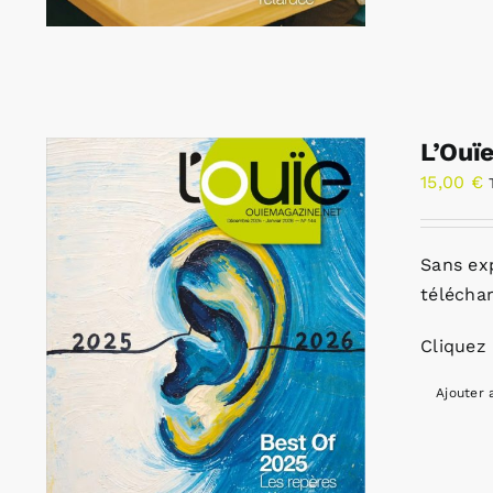
L’Ouï
15,00
€
Sans ex
télécha
Cliquez 
Ajouter 