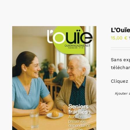
L’Ouï
15,00
€
Sans ex
télécha
Cliquez 
Ajouter 