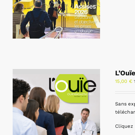
L’Ouï
15,00
€
Sans ex
télécha
Cliquez 