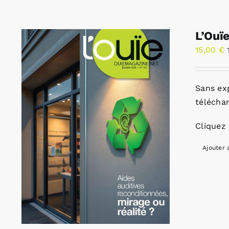
L’Ouï
15,00
€
Sans ex
télécha
Cliquez 
Ajouter 