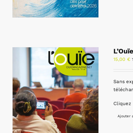
L’Ouï
15,00
€
Sans ex
télécha
Cliquez 
Ajouter 