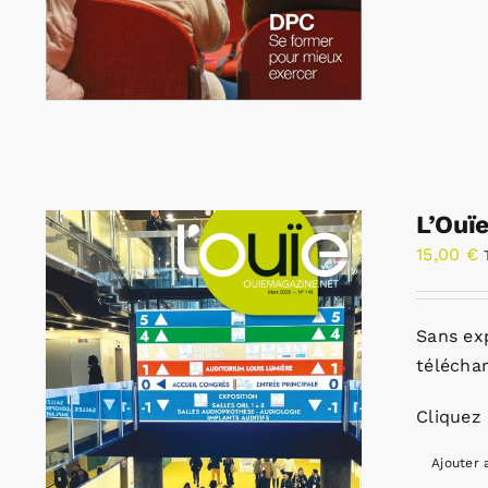
L’Ouï
15,00
€
Sans ex
télécha
Cliquez 
Ajouter 