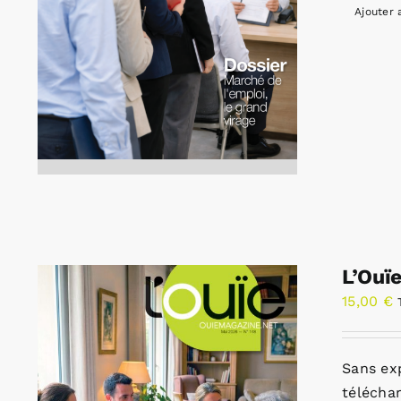
Ajouter 
L’Ouï
15,00
€
Sans ex
télécha