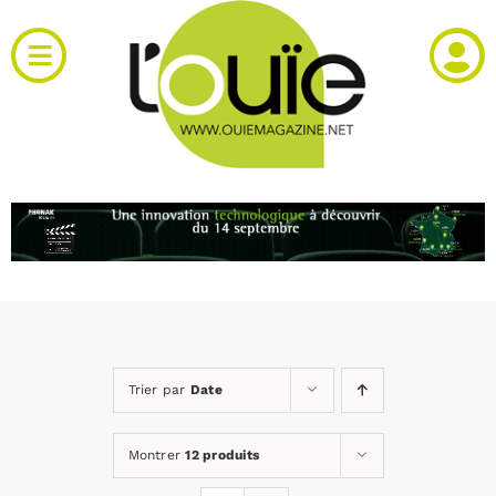
Passer
au
Toggle
contenu
Navigation
Actualités
Produits
RH et emploi
Vidéos
Trier par
Date
Agenda
Montrer
12 produits
Kiosque