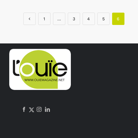
1
…
3
4
5
6