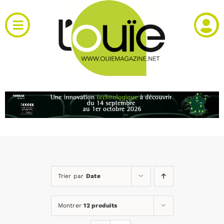
Passer
au
Toggle
contenu
Navigation
Actualités
Produits
RH et emploi
Vidéos
Trier par
Date
Agenda
Montrer
12 produits
Kiosque