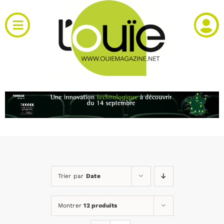
Passer
au
Toggle
contenu
Navigation
Actualités
Produits
RH et emploi
Vidéos
Trier par
Date
Agenda
Montrer
12 produits
Kiosque