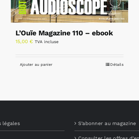
L’Ouïe Magazine 110 – ebook
15,00
€
TVA incluse
Ajouter au panier
Détails
 légales
S’abonner au magazine
Consulter les offres d’e