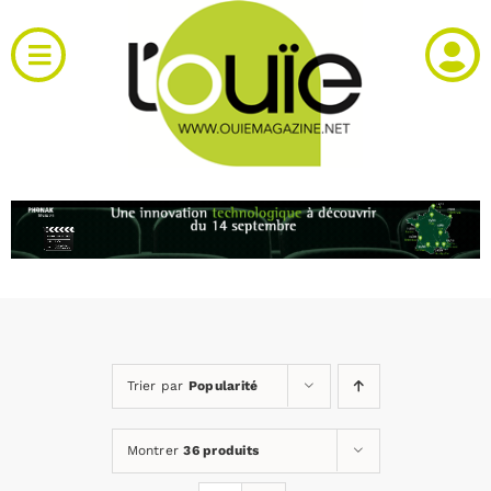
Passer
au
Toggle
contenu
Navigation
Actualités
Produits
RH et emploi
Vidéos
Trier par
Popularité
Agenda
Montrer
36 produits
Kiosque