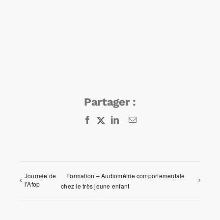
Partager :
Facebook
X
LinkedIn
Email
Journée de
Formation – Audiométrie comportementale
l’Afop
chez le très jeune enfant