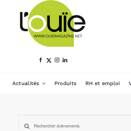
Passer
au
contenu
Actualités
Produits
RH et emploi
Évènements
Recherche
Saisir