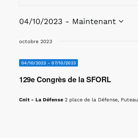
et
mot-
navigation
clé.
04/10/2023
 - 
Maintenant
de
Rechercher
Sélectionnez
vues
Évènements
une
Évènements
par
octobre 2023
date.
mot-
clé.
04/10/2023
-
07/10/2023
129e Congrès de la SFORL
Cnit - La Défense
2 place de la Défense, Putea