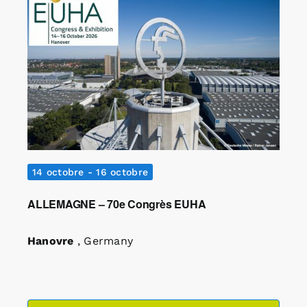
vues
Évènemen
Rechercher:
Annonces emploi
14 octobre
-
16 octobre
ALLEMAGNE – 70e Congrès EUHA
Hanovre
, Germany