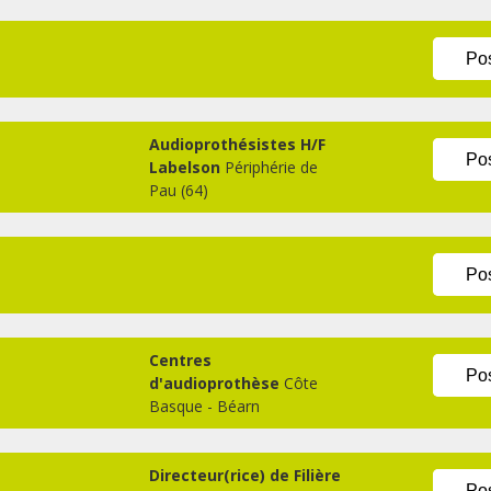
Pos
Audioprothésistes H/F
Pos
Labelson
Périphérie de
Pau (64)
Pos
Centres
Pos
d'audioprothèse
Côte
Basque - Béarn
Directeur(rice) de Filière
Pos