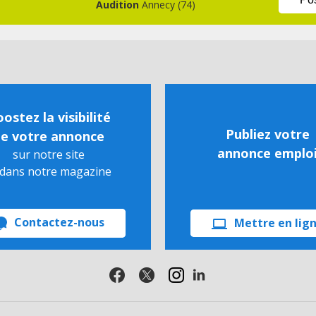
Audition
Annecy (74)
ostez la visibilité
Publiez votre
e votre annonce
annonce emplo
sur notre site
 dans notre magazine
Contactez-nous
Mettre en lig