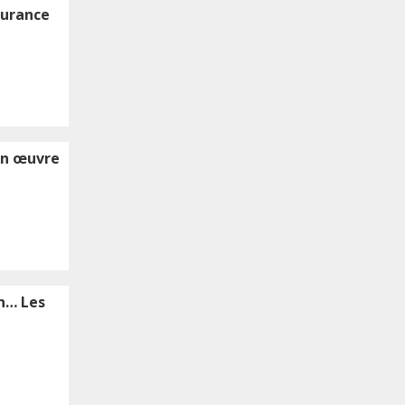
surance
 en œuvre
n… Les