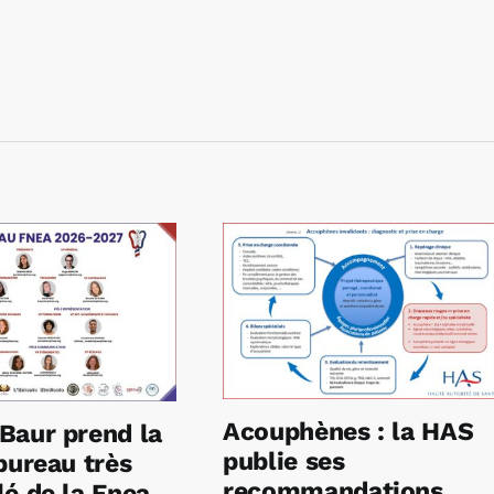
Acouphènes : la HAS
Baur prend la
publie ses
bureau très
recommandations
é de la Fnea