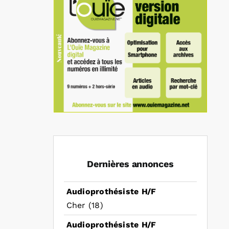
In
mail
Dernières annonces
Audioprothésiste H/F
Cher (18)
Audioprothésiste H/F