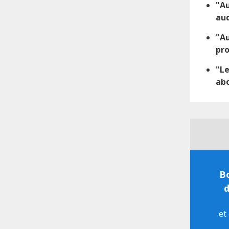
"Au
aud
"Au
pro
"Le
abo
Bo
d
et