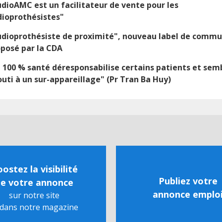
dioAMC est un facilitateur de vente pour les
ioprothésistes"
dioprothésiste de proximité", nouveau label de commu
posé par la CDA
 100 % santé déresponsabilise certains patients et sem
uti à un sur-appareillage" (Pr Tran Ba Huy)
ostez la visibilité
Publiez votre
e votre annonce
annonce emplo
sur notre site
 dans notre magazine