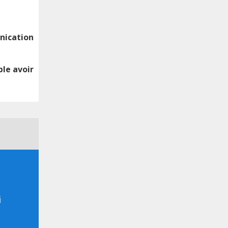
nication
ble avoir
i