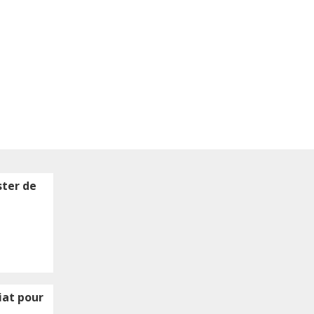
ster de
iat pour