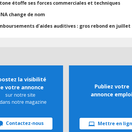
tone étoffe ses forces commerciales et techniques
 JNA change de nom
boursements d'aides auditives : gros rebond en juillet
ostez la visibilité
Publiez votre
e votre annonce
annonce emplo
sur notre site
 dans notre magazine
Contactez-nous
Mettre en lig