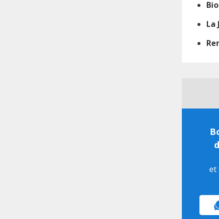
Bio
La
Rem
Bo
d
et