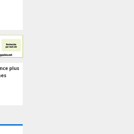
ence plus
mes