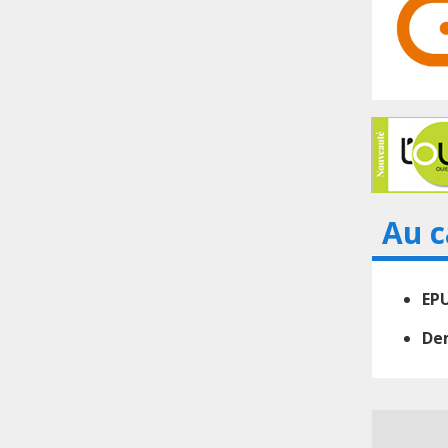
Au c
EPU
Dem