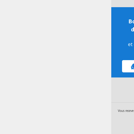
Bo
d
et
Vous receve