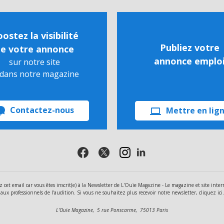
ostez la visibilité
Publiez votre
e votre annonce
annonce emplo
sur notre site
 dans notre magazine
Contactez-nous
Mettre en lig
z cet email car vous êtes inscrit(e) à la Newsletter de L'Ouïe Magazine - Le magazine et site inter
aux professionnels de l'audition. Si vous ne souhaitez plus recevoir notre newsletter, cliquez ici.
L'Ouïe Magazine, 5 rue Ponscarme, 75013 Paris