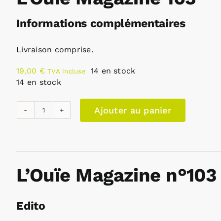
Informations complémentaires
Livraison comprise.
19,00
€
14 en stock
TVA incluse
14 en stock
Ajouter au panier
quantité
de
L'Ouïe
Magazine
L’Ouïe Magazine n°103
103
Edito