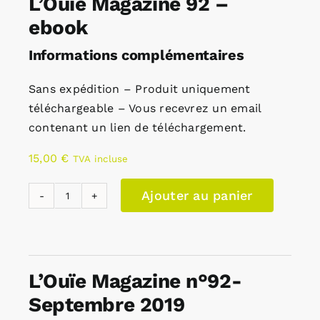
L’Ouïe Magazine 92 –
ebook
Informations complémentaires
Sans expédition – Produit uniquement
téléchargeable – Vous recevrez un email
contenant un lien de téléchargement.
15,00
€
TVA incluse
Ajouter au panier
quantité
de
L'Ouïe
Magazine
L’Ouïe Magazine n°92-
92
Septembre 2019
-
ebook