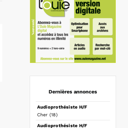
Dernières annonces
Audioprothésiste H/F
Cher (18)
Audioprothésiste H/F