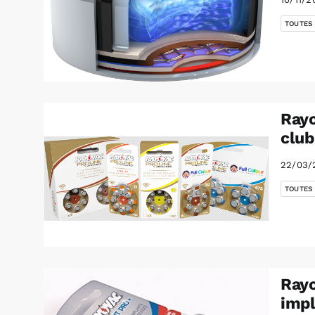
TOUTES
Rayo
club
22/03/
TOUTES
Rayo
impl