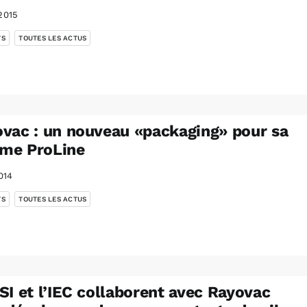
2015
,
TS
TOUTES LES ACTUS
vac : un nouveau «packaging» pour sa
me ProLine
014
,
TS
TOUTES LES ACTUS
SI et l’IEC collaborent avec Rayovac