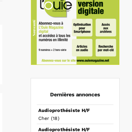
Dernières annonces
Audioprothésiste H/F
Cher (18)
Audioprothésiste H/F