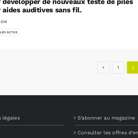
 développer de nouveaux teste de piles
 aides auditives sans fil.
2014
 LES ACTUS
1
2
 légales
S’abonner au magazine
Consulter les offres d’e