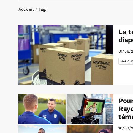
Accueil
Tag:
La t
disp
01/06/
MARCH
Pour
Rayo
témo
10/02/