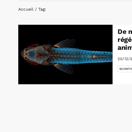
Accueil
Tag:
De n
régé
ani
20/12/
SCIENTI