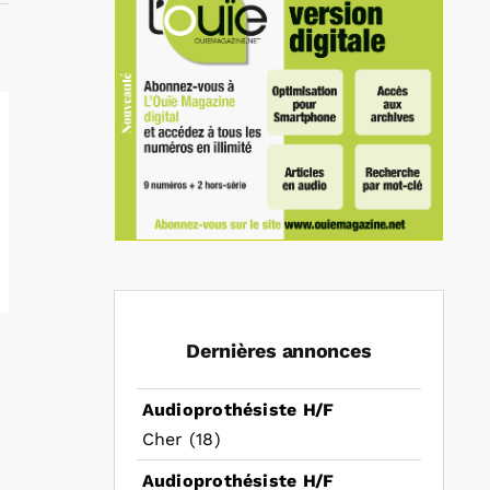
Dernières annonces
Audioprothésiste H/F
Cher (18)
Audioprothésiste H/F