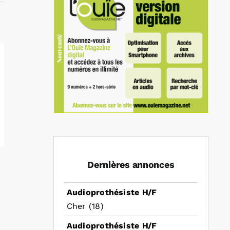
Dernières annonces
Audioprothésiste H/F
Cher (18)
Audioprothésiste H/F