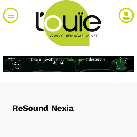
Passer
au
Toggle
contenu
Navigation
Actualités
Produits
RH et emploi
Vidéos
ReSound Nexia
Agenda
Kiosque