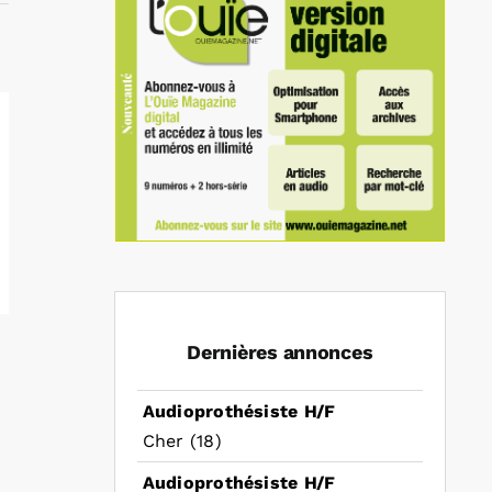
Dernières annonces
Audioprothésiste H/F
Cher (18)
Audioprothésiste H/F