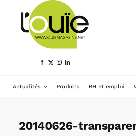
Passer
au
contenu
Actualités
Produits
RH et emploi
20140626-transpare